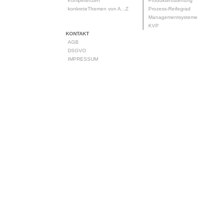
Kompetenzen
Produktentstehung
konkreteThemen von A...Z
Prozess-Reifegrad
Managementsysteme
KVP
KONTAKT
AGB
DSGVO
IMPRESSUM