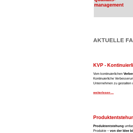
management
AKTUELLE FA
KVP - Kontinuier
Vom kontinuierlichen
Verbe
Kontinuierliche Verbesseru
Unternehmen zu gestalten u
weiterlesen ...
Produktentstehu
Produktentstehung
umfass
Produkte –
von der Idee b