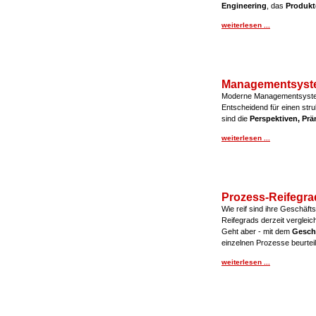
Engineering
, das
Produkt
weiterlesen ...
Managementsyst
Moderne Managementsyste
Entscheidend für einen str
sind die
Perspektiven, Pr
weiterlesen ...
Prozess-Reifegra
Wie reif sind ihre Geschäft
Reifegrads derzeit vergleic
Geht aber - mit dem
Gesch
einzelnen Prozesse beurtei
weiterlesen ...