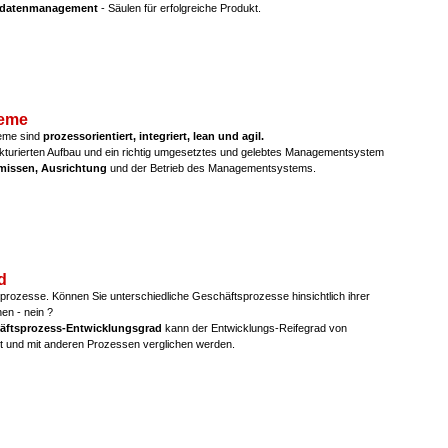
datenmanagement
- Säulen für erfolgreiche Produkt.
eme
me sind
prozessorientiert, integriert, lean und agil.
ukturierten Aufbau und ein richtig umgesetztes und gelebtes Managementsystem
ämissen, Ausrichtung
und der Betrieb des Managementsystems.
d
sprozesse. Können Sie unterschiedliche Geschäftsprozesse hinsichtlich ihrer
hen - nein ?
äftsprozess-Entwicklungsgrad
kann der Entwicklungs-Reifegrad von
lt und mit anderen Prozessen verglichen werden.