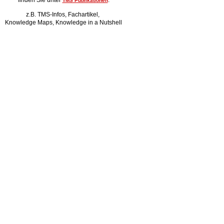
finden Sie unter
.
TMS Publikationen
z.B. TMS-Infos, Fachartikel,
Knowledge Maps, Knowledge in a Nutshell