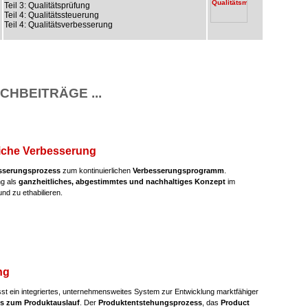
Teil 3: Qualitätsprüfung
Teil 4: Qualitätssteuerung
Teil 4: Qualitätsverbesserung
CHBEITRÄGE ...
liche Verbesserung
sserungsprozess
zum kontinuierlichen
Verbesserungsprogramm
.
ng als
ganzheitliches, abgestimmtes und nachhaltiges Konzept
im
nd zu ethabilieren.
ng
t ein integriertes, unternehmensweites System zur Entwicklung marktfähiger
is zum Produktauslauf
. Der
Produktentstehungsprozess
, das
Product