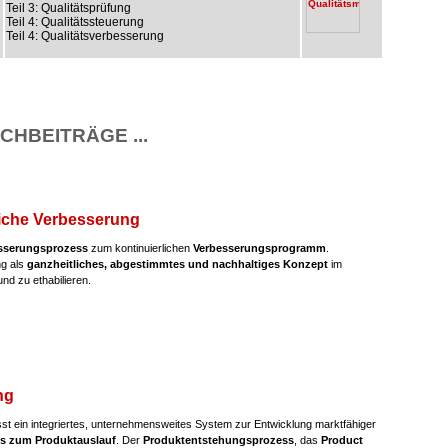
Teil 3: Qualitätsprüfung
Teil 4: Qualitätssteuerung
Teil 4: Qualitätsverbesserung
CHBEITRÄGE ...
liche Verbesserung
sserungsprozess
zum kontinuierlichen
Verbesserungsprogramm
.
ng als
ganzheitliches, abgestimmtes und nachhaltiges Konzept
im
nd zu ethabilieren.
ng
t ein integriertes, unternehmensweites System zur Entwicklung marktfähiger
is zum Produktauslauf
. Der
Produktentstehungsprozess
, das
Product