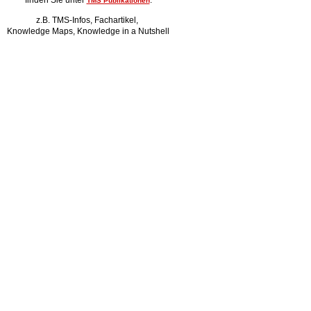
finden Sie unter
.
TMS Publikationen
z.B. TMS-Infos, Fachartikel,
Knowledge Maps, Knowledge in a Nutshell