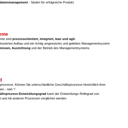
datenmanagement
- Säulen für erfolgreiche Produkt.
eme
me sind
prozessorientiert, integriert, lean und agil.
ukturierten Aufbau und ein richtig umgesetztes und gelebtes Managementsystem
ämissen, Ausrichtung
und der Betrieb des Managementsystems.
d
sprozesse. Können Sie unterschiedliche Geschäftsprozesse hinsichtlich ihrer
hen - nein ?
äftsprozess-Entwicklungsgrad
kann der Entwicklungs-Reifegrad von
lt und mit anderen Prozessen verglichen werden.