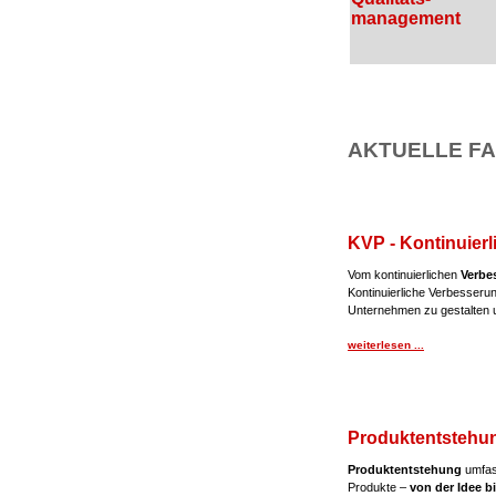
management
AKTUELLE FA
KVP - Kontinuier
Vom kontinuierlichen
Verbe
Kontinuierliche Verbesseru
Unternehmen zu gestalten u
weiterlesen ...
Produktentstehu
Produktentstehung
umfass
Produkte –
von der Idee b