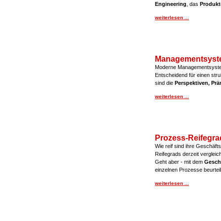
Engineering
, das
Produkt
weiterlesen ...
Managementsyst
Moderne Managementsyste
Entscheidend für einen str
sind die
Perspektiven, Pr
weiterlesen ...
Prozess-Reifegra
Wie reif sind ihre Geschäft
Reifegrads derzeit vergleic
Geht aber - mit dem
Gesch
einzelnen Prozesse beurtei
weiterlesen ...