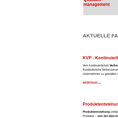
management
AKTUELLE FA
KVP - Kontinuier
Vom kontinuierlichen
Verbe
Kontinuierliche Verbesseru
Unternehmen zu gestalten u
weiterlesen ...
Produktentstehu
Produktentstehung
umfass
Produkte –
von der Idee b