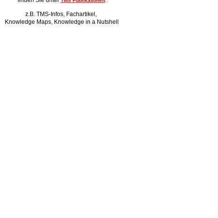
finden Sie unter
.
TMS Publikationen
z.B. TMS-Infos, Fachartikel,
Knowledge Maps, Knowledge in a Nutshell