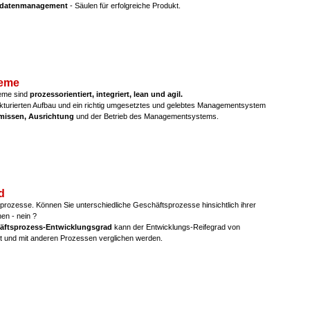
datenmanagement
- Säulen für erfolgreiche Produkt.
eme
me sind
prozessorientiert, integriert, lean und agil.
ukturierten Aufbau und ein richtig umgesetztes und gelebtes Managementsystem
ämissen, Ausrichtung
und der Betrieb des Managementsystems.
d
sprozesse. Können Sie unterschiedliche Geschäftsprozesse hinsichtlich ihrer
hen - nein ?
äftsprozess-Entwicklungsgrad
kann der Entwicklungs-Reifegrad von
lt und mit anderen Prozessen verglichen werden.