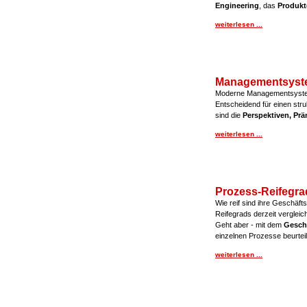
Engineering
, das
Produkt
weiterlesen ...
Managementsyst
Moderne Managementsyste
Entscheidend für einen str
sind die
Perspektiven, Pr
weiterlesen ...
Prozess-Reifegra
Wie reif sind ihre Geschäft
Reifegrads derzeit vergleic
Geht aber - mit dem
Gesch
einzelnen Prozesse beurtei
weiterlesen ...