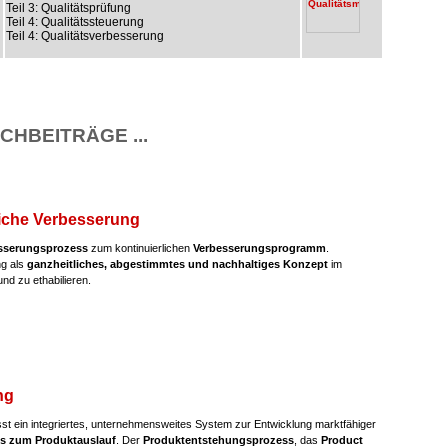
Teil 3: Qualitätsprüfung
Teil 4: Qualitätssteuerung
Teil 4: Qualitätsverbesserung
CHBEITRÄGE ...
liche Verbesserung
sserungsprozess
zum kontinuierlichen
Verbesserungsprogramm
.
ng als
ganzheitliches, abgestimmtes und nachhaltiges Konzept
im
nd zu ethabilieren.
ng
t ein integriertes, unternehmensweites System zur Entwicklung marktfähiger
is zum Produktauslauf
. Der
Produktentstehungsprozess
, das
Product