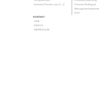
Kompetenzen
Produktentstehung
konkreteThemen von A...Z
Prozess-Reifegrad
Managementsysteme
KVP
KONTAKT
AGB
DSGVO
IMPRESSUM