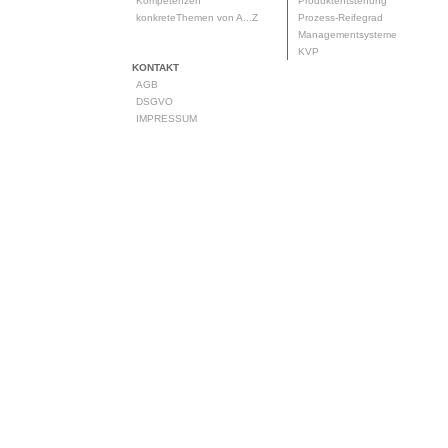
Kompetenzen
Produktentstehung
konkreteThemen von A...Z
Prozess-Reifegrad
Managementsysteme
KVP
KONTAKT
AGB
DSGVO
IMPRESSUM