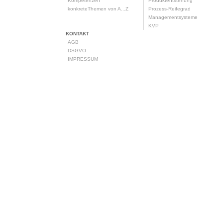
Kompetenzen
Produktentstehung
konkreteThemen von A...Z
Prozess-Reifegrad
Managementsysteme
KVP
KONTAKT
AGB
DSGVO
IMPRESSUM