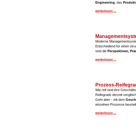
Engineering
, das
Produkt
weiterlesen ...
Managementsyst
Moderne Managementsyste
Entscheidend für einen str
sind die
Perspektiven, Pr
weiterlesen ...
Prozess-Reifegra
Wie reif sind ihre Geschäft
Reifegrads derzeit vergleic
Geht aber - mit dem
Gesch
einzelnen Prozesse beurtei
weiterlesen ...