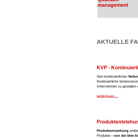
management
AKTUELLE FA
KVP - Kontinuier
Vom kontinuierlichen
Verbe
Kontinuierliche Verbesseru
Unternehmen zu gestalten u
weiterlesen ...
Produktentstehu
Produktentstehung
umfass
Produkte –
von der Idee b