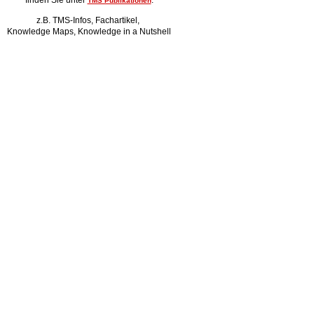
finden Sie unter
.
TMS Publikationen
z.B. TMS-Infos, Fachartikel,
Knowledge Maps, Knowledge in a Nutshell