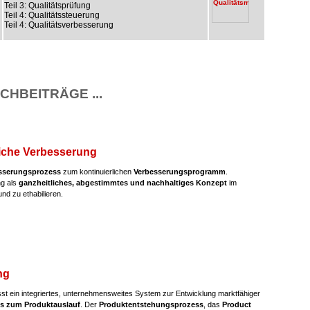
Teil 3: Qualitätsprüfung
Teil 4: Qualitätssteuerung
Teil 4: Qualitätsverbesserung
CHBEITRÄGE ...
liche Verbesserung
sserungsprozess
zum kontinuierlichen
Verbesserungsprogramm
.
ng als
ganzheitliches, abgestimmtes und nachhaltiges Konzept
im
nd zu ethabilieren.
ng
t ein integriertes, unternehmensweites System zur Entwicklung marktfähiger
is zum Produktauslauf
. Der
Produktentstehungsprozess
, das
Product