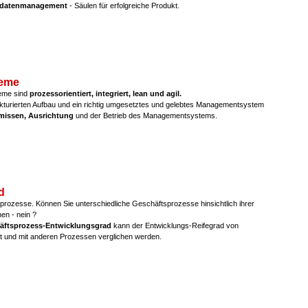
datenmanagement
- Säulen für erfolgreiche Produkt.
eme
me sind
prozessorientiert, integriert, lean und agil.
ukturierten Aufbau und ein richtig umgesetztes und gelebtes Managementsystem
ämissen, Ausrichtung
und der Betrieb des Managementsystems.
d
sprozesse. Können Sie unterschiedliche Geschäftsprozesse hinsichtlich ihrer
hen - nein ?
äftsprozess-Entwicklungsgrad
kann der Entwicklungs-Reifegrad von
lt und mit anderen Prozessen verglichen werden.