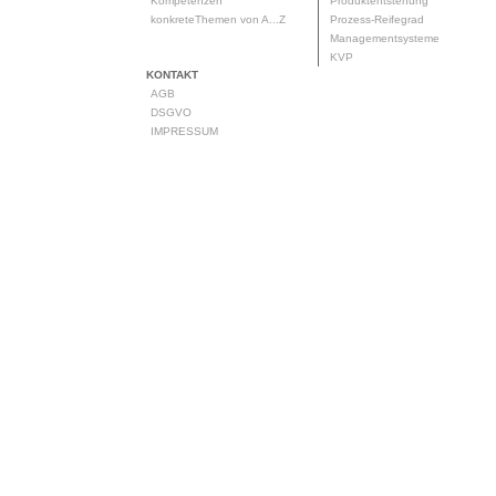
Kompetenzen
Produktentstehung
konkreteThemen von A...Z
Prozess-Reifegrad
Managementsysteme
KVP
KONTAKT
AGB
DSGVO
IMPRESSUM