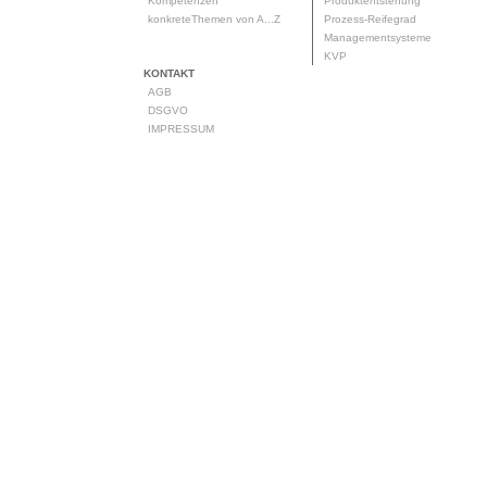
Kompetenzen
Produktentstehung
konkreteThemen von A...Z
Prozess-Reifegrad
Managementsysteme
KVP
KONTAKT
AGB
DSGVO
IMPRESSUM