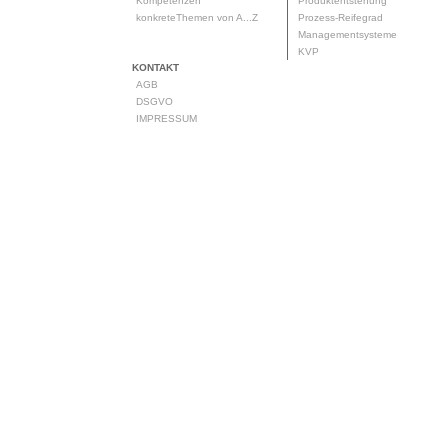
Kompetenzen
Produktentstehung
konkreteThemen von A...Z
Prozess-Reifegrad
Managementsysteme
KVP
KONTAKT
AGB
DSGVO
IMPRESSUM