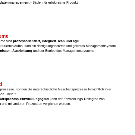
datenmanagement
- Säulen für erfolgreiche Produkt.
eme
me sind
prozessorientiert, integriert, lean und agil.
ukturierten Aufbau und ein richtig umgesetztes und gelebtes Managementsystem
ämissen, Ausrichtung
und der Betrieb des Managementsystems.
d
sprozesse. Können Sie unterschiedliche Geschäftsprozesse hinsichtlich ihrer
hen - nein ?
äftsprozess-Entwicklungsgrad
kann der Entwicklungs-Reifegrad von
lt und mit anderen Prozessen verglichen werden.