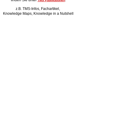
finden Sie unter
.
TMS Publikationen
z.B. TMS-Infos, Fachartikel,
Knowledge Maps, Knowledge in a Nutshell