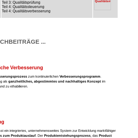
Teil 3: Qualitätsprüfung
Teil 4: Qualitätssteuerung
Teil 4: Qualitätsverbesserung
CHBEITRÄGE ...
liche Verbesserung
sserungsprozess
zum kontinuierlichen
Verbesserungsprogramm
.
ng als
ganzheitliches, abgestimmtes und nachhaltiges Konzept
im
nd zu ethabilieren.
ng
t ein integriertes, unternehmensweites System zur Entwicklung marktfähiger
is zum Produktauslauf
. Der
Produktentstehungsprozess
, das
Product