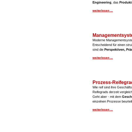
Engineering
, das
Produkt
weiterlesen ...
Managementsyst
Moderne Managementsyste
Entscheidend für einen str
sind die
Perspektiven, Pr
weiterlesen ...
Prozess-Reifegra
Wie reif sind ihre Geschäft
Reifegrads derzeit vergleic
Geht aber - mit dem
Gesch
einzelnen Prozesse beurtei
weiterlesen ...