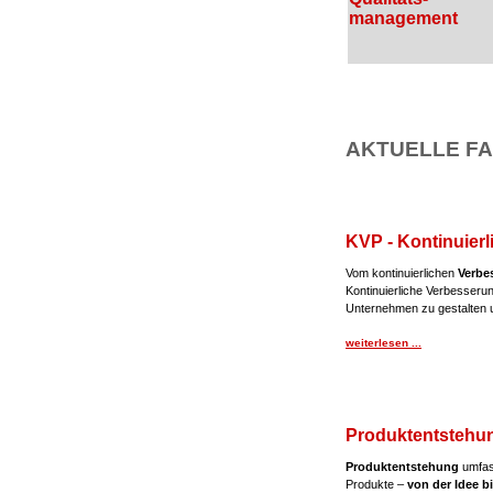
management
AKTUELLE FA
KVP - Kontinuier
Vom kontinuierlichen
Verbe
Kontinuierliche Verbesseru
Unternehmen zu gestalten u
weiterlesen ...
Produktentstehu
Produktentstehung
umfass
Produkte –
von der Idee b