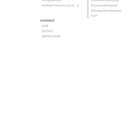
Kompetenzen
Produktentstehung
konkreteThemen von A...Z
Prozess-Reifegrad
Managementsysteme
KVP
KONTAKT
AGB
DSGVO
IMPRESSUM