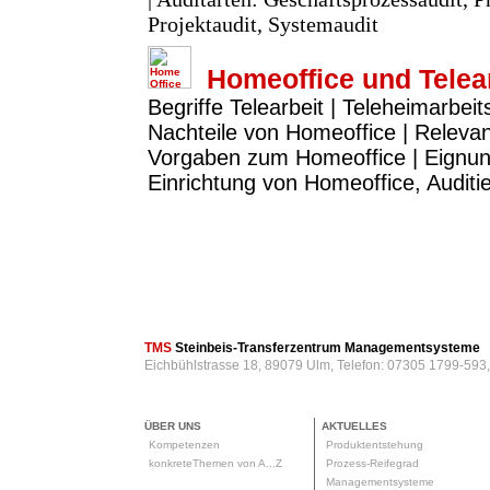
Projektaudit, Systemaudit
Homeoffice und Telea
Begriffe Telearbeit | Teleheimarbeit
Nachteile von Homeoffice | Releva
Vorgaben zum Homeoffice | Eignun
Einrichtung von Homeoffice, Audit
TMS
Steinbeis-Transferzentrum Managementsysteme
Eichbühlstrasse 18, 89079 Ulm, Telefon: 07305 1799-593
ÜBER UNS
AKTUELLES
Kompetenzen
Produktentstehung
konkreteThemen von A...Z
Prozess-Reifegrad
Managementsysteme