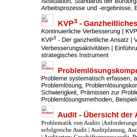
Istsituation, Standards der Büroor
Arbeitsprozesse und -ergebnisse, 
3
KVP
- Ganzheitlich
Kontinuierliche Verbesserung | KVP
3
KVP
- Der ganzheitliche Ansatz |
Verbesserungsaktivitäten | Einfü
strategisches Instrument
Problemlösungskompe
Probleme systematisch erfassen, a
Problemlösung, Problemlösungsko
Schwierigkeit, Prämissen zur Prob
Problemlösungsmethoden, Beispie
Audit - Übersicht der 
Problematik von Audits |Anforderunge
erfolgreiche Audit | Auditplanung, A
| Auditarten: Geschäftsprozessaudit, P