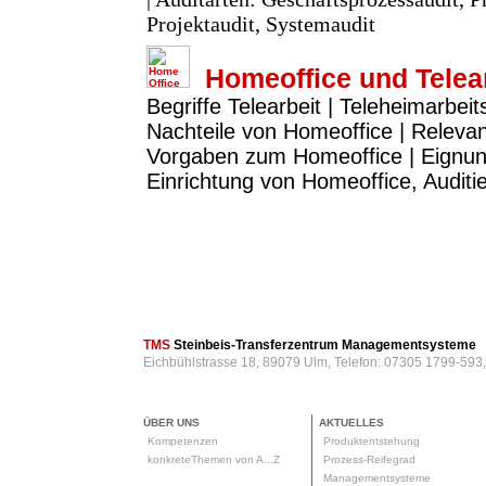
Projektaudit, Systemaudit
Homeoffice und Telea
Begriffe Telearbeit | Teleheimarbeit
Nachteile von Homeoffice | Releva
Vorgaben zum Homeoffice | Eignun
Einrichtung von Homeoffice, Audit
TMS
Steinbeis-Transferzentrum Managementsysteme
Eichbühlstrasse 18, 89079 Ulm, Telefon: 07305 1799-593
ÜBER UNS
AKTUELLES
Kompetenzen
Produktentstehung
konkreteThemen von A...Z
Prozess-Reifegrad
Managementsysteme