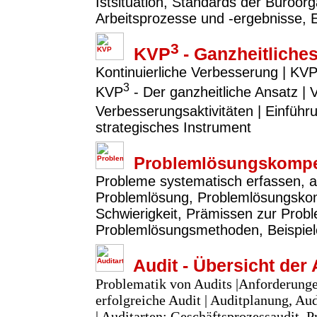
Istsituation, Standards der Büroor
Arbeitsprozesse und -ergebnisse, 
3
KVP
- Ganzheitlich
Kontinuierliche Verbesserung | KVP
3
KVP
- Der ganzheitliche Ansatz |
Verbesserungsaktivitäten | Einfü
strategisches Instrument
Problemlösungskompe
Probleme systematisch erfassen, a
Problemlösung, Problemlösungsko
Schwierigkeit, Prämissen zur Prob
Problemlösungsmethoden, Beispie
Audit - Übersicht der 
Problematik von Audits |Anforderunge
erfolgreiche Audit | Auditplanung, A
| Auditarten: Geschäftsprozessaudit, P