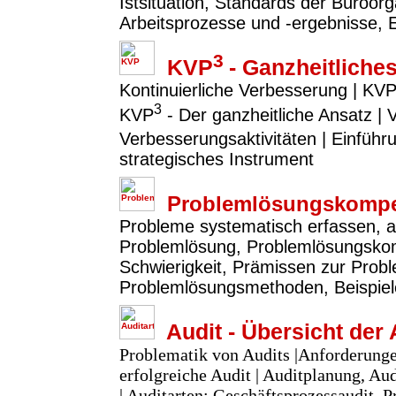
Istsituation, Standards der Büroor
Arbeitsprozesse und -ergebnisse, 
3
KVP
- Ganzheitlich
Kontinuierliche Verbesserung | KVP
3
KVP
- Der ganzheitliche Ansatz |
Verbesserungsaktivitäten | Einfü
strategisches Instrument
Problemlösungskompe
Probleme systematisch erfassen, a
Problemlösung, Problemlösungsko
Schwierigkeit, Prämissen zur Prob
Problemlösungsmethoden, Beispie
Audit - Übersicht der 
Problematik von Audits |Anforderunge
erfolgreiche Audit | Auditplanung, A
| Auditarten: Geschäftsprozessaudit, P