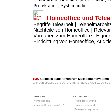
Projektaudit, Systemaudit
Homeoffice und Telea
Begriffe Telearbeit | Teleheimarbeit
Nachteile von Homeoffice | Releva
Vorgaben zum Homeoffice | Eignun
Einrichtung von Homeoffice, Audit
TMS
Steinbeis-Transferzentrum Managementsysteme
Eichbühlstrasse 18, 89079 Ulm, Telefon: 07305 1799-593
ÜBER UNS
AKTUELLES
Kompetenzen
Produktentstehung
konkreteThemen von A...Z
Prozess-Reifegrad
Managementsysteme