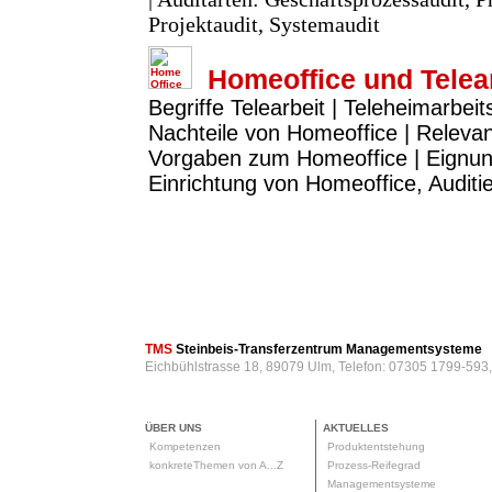
Projektaudit, Systemaudit
Homeoffice und Telea
Begriffe Telearbeit | Teleheimarbeit
Nachteile von Homeoffice | Releva
Vorgaben zum Homeoffice | Eignun
Einrichtung von Homeoffice, Audit
TMS
Steinbeis-Transferzentrum Managementsysteme
Eichbühlstrasse 18, 89079 Ulm, Telefon: 07305 1799-593
ÜBER UNS
AKTUELLES
Kompetenzen
Produktentstehung
konkreteThemen von A...Z
Prozess-Reifegrad
Managementsysteme