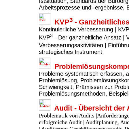
Istsituation, Standards der Büroor
Arbeitsprozesse und -ergebnisse, 
3
KVP
- Ganzheitlich
Kontinuierliche Verbesserung | KVP
3
KVP
- Der ganzheitliche Ansatz |
Verbesserungsaktivitäten | Einfü
strategisches Instrument
Problemlösungskompe
Probleme systematisch erfassen, a
Problemlösung, Problemlösungsko
Schwierigkeit, Prämissen zur Prob
Problemlösungsmethoden, Beispie
Audit - Übersicht der 
Problematik von Audits |Anforderunge
erfolgreiche Audit | Auditplanung, A
| Auditarten: Geschäftsprozessaudit, P