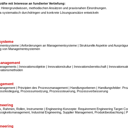
fte mit Interesse an fundierter Vertiefung:
it Hintergrundwissen, methodischen Ansätzen und praxisnahen Einordnungen.
ma systematisch durchdringen und konkrete Lösungsansätze entwickeln
systeme
mentsysteme | Anforderungen an Managementsysteme | Strukturelle Aspekte und Ausprägu
ng von Managementsystemen
management
agements | Innovationsobjekte | Innovationskultur | Innovationsbereitschaft | Innovationsak
ovationsmethoden
agement
nagement | Prinzipien des Prozessmanagement | Handlungsebenen | Handlungsfelder: Proz
rozessfestlegung, Prozessumsetzung, Prozesssteuerung, Prozessverbesserung
neering
s, Rahmen, Rollen, Instrumente | Engineering-Konzepte: Requirement Engineering Target C
ässigkeitsmanagement, Industrial Engineering, Supplier Management, Produktbeobachtung | 
neering