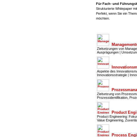
Für Fach- und Führungskrä
Strukturierte Whitepaper m
Perfekt, wenn Sie ein The
möchten.
Management
Zielsetzungen von Manage
Ausprägungen | Umsetzu
Innovations
Aspekte des Innovationsman
Innovationsstrategie | Inn
Prozessman
Zielsetzung von Prozessma
Prozessidentifikation, P
Product Engi
Product Engineering: Foku
Value Engineering, Zuverl
Process Engi