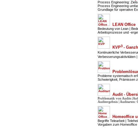
Process Engineering: Ziel
Process Engineering umfas
Grundlage für operative Ex
LEAN Office
Bedeutung von Lean | Bede
Arbeitsprozesse und -erge
3
KVP
- Ganz
Kontinuierliche Verbesseru
Verbesserungsaktivitäten 
Problemlösu
Probleme systematisch erf
Schwierigkeit, Prämissen
Audit - Übersi
Problematik von Audits |An
Auditergebnis | Auditarten: 
Homeoffice u
Begriffe Telearbeit | Tele
Vorgaben zum Homeoffice |