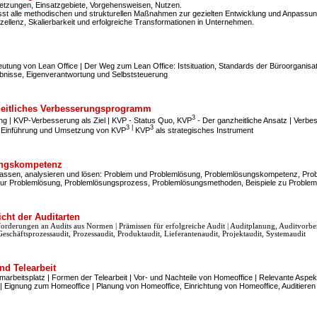
setzungen, Einsatzgebiete, Vorgehensweisen, Nutzen.
st alle methodischen und strukturellen Maßnahmen zur gezielten Entwicklung und Anpassung
zellenz, Skalierbarkeit und erfolgreiche Transformationen in Unternehmen.
utung von Lean Office | Der Weg zum Lean Office: Istsituation, Standards der Büroorganisa
bnisse, Eigenverantwortung und Selbststeuerung
heitliches Verbesserungsprogramm
3
ng | KVP-Verbesserung als Ziel | KVP - Status Quo, KVP
- Der ganzheitliche Ansatz | Verb
3 |
3
| Einführung und Umsetzung von KVP
KVP
als strategisches Instrument
ngskompetenz
assen, analysieren und lösen: Problem und Problemlösung, Problemlösungskompetenz, Pro
 zur Problemlösung, Problemlösungsprozess, Problemlösungsmethoden, Beispiele zu Proble
cht der Auditarten
forderungen an Audits aus Normen | Prämissen für erfolgreiche Audit | Auditplanung, Auditvor
Geschäftsprozessaudit, Prozessaudit, Produktaudit, Lieferantenaudit, Projektaudit, Systemaudit
nd Telearbeit
heimarbeitsplatz | Formen der Telearbeit | Vor- und Nachteile von Homeoffice | Relevante Asp
 Eignung zum Homeoffice | Planung von Homeoffice, Einrichtung von Homeoffice, Auditiere