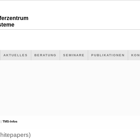
sferzentrum
steme
AKTUELLES
BERATUNG
SEMINARE
PUBLIKATIONEN
KON
 |
TMS-Infos
hitepapers)