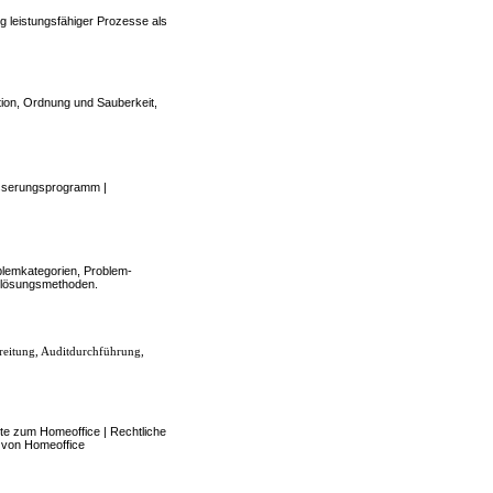
 leistungsfähiger Prozesse als
tion, Ordnung und Sauberkeit,
esserungsprogramm |
blemkategorien, Problem-
mlösungsmethoden.
bereitung, Auditdurchführung,
ekte zum Homeoffice | Rechtliche
n von Homeoffice