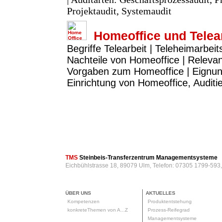
Projektaudit, Systemaudit
Homeoffice und Telea
Begriffe Telearbeit | Teleheimarbeit
Nachteile von Homeoffice | Releva
Vorgaben zum Homeoffice | Eignun
Einrichtung von Homeoffice, Audit
TMS
Steinbeis-Transferzentrum Managementsysteme
Eichbühlstrasse 18, 89079 Ulm, Telefon: 07305 1799-593
ÜBER UNS
AKTUELLES
Kompetenzen
Produktentstehung
konkreteThemen von A...Z
Prozess-Reifegrad
Managementsysteme