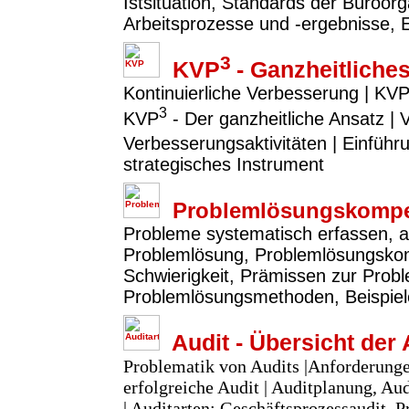
Istsituation, Standards der Büroor
Arbeitsprozesse und -ergebnisse, 
3
KVP
- Ganzheitlich
Kontinuierliche Verbesserung | KVP
3
KVP
- Der ganzheitliche Ansatz |
Verbesserungsaktivitäten | Einfü
strategisches Instrument
Problemlösungskompe
Probleme systematisch erfassen, a
Problemlösung, Problemlösungsko
Schwierigkeit, Prämissen zur Prob
Problemlösungsmethoden, Beispie
Audit - Übersicht der 
Problematik von Audits |Anforderunge
erfolgreiche Audit | Auditplanung, A
| Auditarten: Geschäftsprozessaudit, P