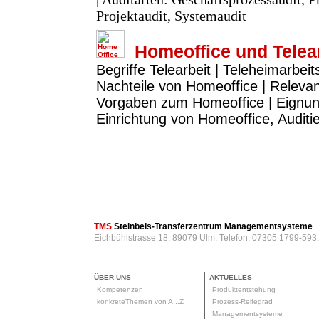
Projektaudit, Systemaudit
Homeoffice und Telea
Begriffe Telearbeit | Teleheimarbeit
Nachteile von Homeoffice | Releva
Vorgaben zum Homeoffice | Eignun
Einrichtung von Homeoffice, Audit
TMS
Steinbeis-Transferzentrum Managementsysteme
Eichbühlstrasse 18, 89079 Ulm, Telefon: 07305 1799-593
ÜBER UNS
AKTUELLES
Kompetenzen
Produktentstehung
konkreteThemen von A...Z
Prozess-Reifegrad
Managementsysteme