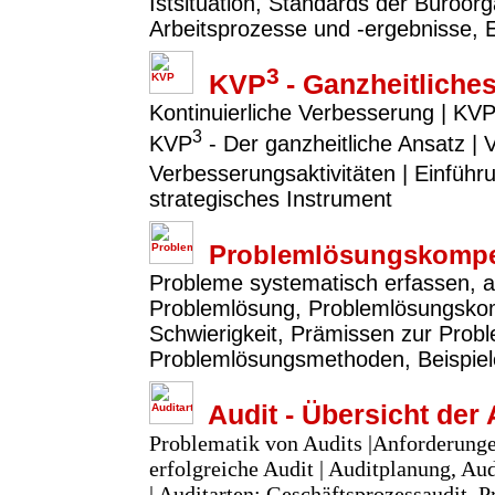
Istsituation, Standards der Büroor
Arbeitsprozesse und -ergebnisse, 
3
KVP
- Ganzheitlich
Kontinuierliche Verbesserung | KVP
3
KVP
- Der ganzheitliche Ansatz |
Verbesserungsaktivitäten | Einfü
strategisches Instrument
Problemlösungskompe
Probleme systematisch erfassen, a
Problemlösung, Problemlösungsko
Schwierigkeit, Prämissen zur Prob
Problemlösungsmethoden, Beispie
Audit - Übersicht der 
Problematik von Audits |Anforderunge
erfolgreiche Audit | Auditplanung, A
| Auditarten: Geschäftsprozessaudit, P