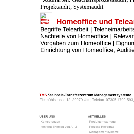
Projektaudit, Systemaudit
Homeoffice und Telea
Begriffe Telearbeit | Teleheimarbeit
Nachteile von Homeoffice | Releva
Vorgaben zum Homeoffice | Eignun
Einrichtung von Homeoffice, Audit
TMS
Steinbeis-Transferzentrum Managementsysteme
Eichbühlstrasse 18, 89079 Ulm, Telefon: 07305 1799-593
ÜBER UNS
AKTUELLES
Kompetenzen
Produktentstehung
konkreteThemen von A...Z
Prozess-Reifegrad
Managementsysteme