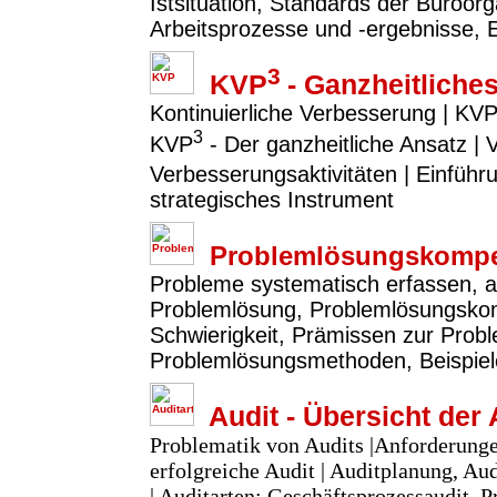
Istsituation, Standards der Büroor
Arbeitsprozesse und -ergebnisse, 
3
KVP
- Ganzheitlich
Kontinuierliche Verbesserung | KVP
3
KVP
- Der ganzheitliche Ansatz |
Verbesserungsaktivitäten | Einfü
strategisches Instrument
Problemlösungskompe
Probleme systematisch erfassen, a
Problemlösung, Problemlösungsko
Schwierigkeit, Prämissen zur Prob
Problemlösungsmethoden, Beispie
Audit - Übersicht der 
Problematik von Audits |Anforderunge
erfolgreiche Audit | Auditplanung, A
| Auditarten: Geschäftsprozessaudit, P