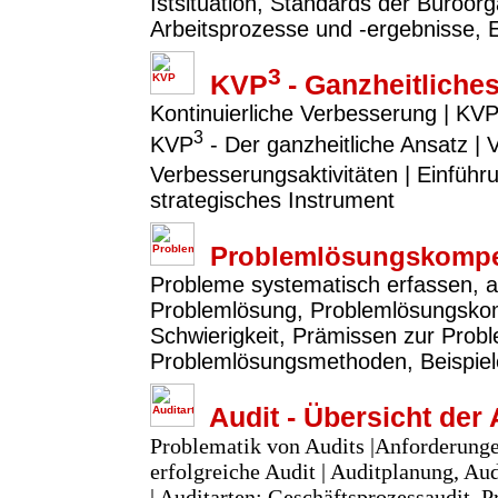
Istsituation, Standards der Büroor
Arbeitsprozesse und -ergebnisse, 
3
KVP
- Ganzheitlich
Kontinuierliche Verbesserung | KVP
3
KVP
- Der ganzheitliche Ansatz |
Verbesserungsaktivitäten | Einfü
strategisches Instrument
Problemlösungskompe
Probleme systematisch erfassen, a
Problemlösung, Problemlösungsko
Schwierigkeit, Prämissen zur Prob
Problemlösungsmethoden, Beispie
Audit - Übersicht der 
Problematik von Audits |Anforderunge
erfolgreiche Audit | Auditplanung, A
| Auditarten: Geschäftsprozessaudit, P