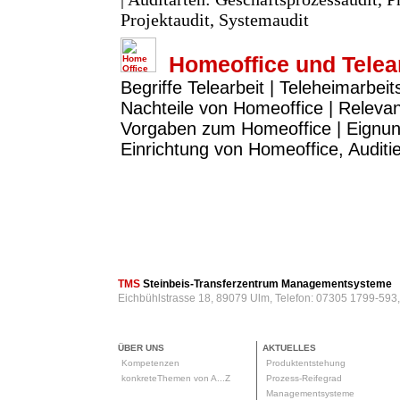
Projektaudit, Systemaudit
Homeoffice und Telea
Begriffe Telearbeit | Teleheimarbeit
Nachteile von Homeoffice | Releva
Vorgaben zum Homeoffice | Eignun
Einrichtung von Homeoffice, Audit
TMS
Steinbeis-Transferzentrum Managementsysteme
Eichbühlstrasse 18, 89079 Ulm, Telefon: 07305 1799-593
ÜBER UNS
AKTUELLES
Kompetenzen
Produktentstehung
konkreteThemen von A...Z
Prozess-Reifegrad
Managementsysteme