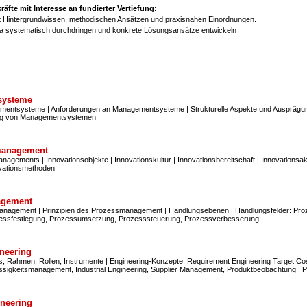
fte mit Interesse an fundierter Vertiefung:
it Hintergrundwissen, methodischen Ansätzen und praxisnahen Einordnungen.
ma systematisch durchdringen und konkrete Lösungsansätze entwickeln
systeme
mentsysteme | Anforderungen an Managementsysteme | Strukturelle Aspekte und Ausprägu
ng von Managementsystemen
management
agements | Innovationsobjekte | Innovationskultur | Innovationsbereitschaft | Innovationsak
ovationsmethoden
agement
nagement | Prinzipien des Prozessmanagement | Handlungsebenen | Handlungsfelder: Proz
rozessfestlegung, Prozessumsetzung, Prozesssteuerung, Prozessverbesserung
neering
s, Rahmen, Rollen, Instrumente | Engineering-Konzepte: Requirement Engineering Target C
ässigkeitsmanagement, Industrial Engineering, Supplier Management, Produktbeobachtung | 
neering