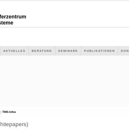
sferzentrum
steme
AKTUELLES
BERATUNG
SEMINARE
PUBLIKATIONEN
KON
 |
TMS-Infos
hitepapers)