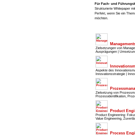
Für Fach- und Führungskrä
Strukturierte Whitepaper m
Perfekt, wenn Sie ein The
möchten.
Management
Zielsetzungen von Manage
Ausprägungen | Umsetzu
Innovations
Aspekte des Innovationsman
Innovationsstrategie | Inn
Prozessman
Zielsetzung von Prozessma
Prozessidentifikation, P
Product Engi
Product Engineering: Foku
Value Engineering, Zuverl
Process Engi