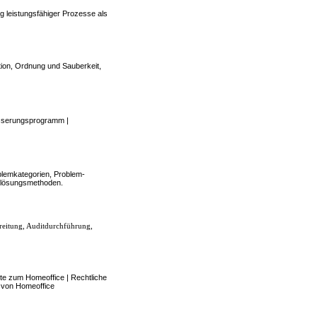
 leistungsfähiger Prozesse als
tion, Ordnung und Sauberkeit,
esserungsprogramm |
blemkategorien, Problem-
mlösungsmethoden.
bereitung, Auditdurchführung,
ekte zum Homeoffice | Rechtliche
n von Homeoffice