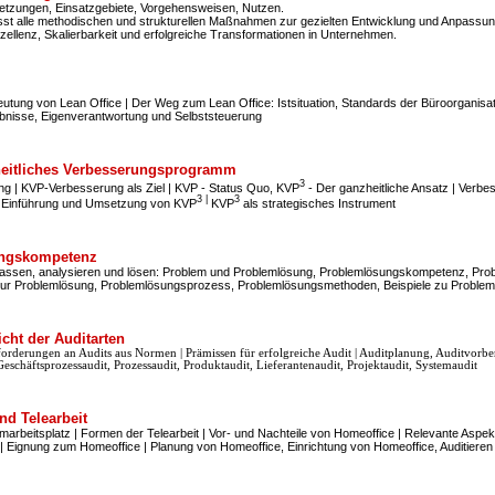
setzungen, Einsatzgebiete, Vorgehensweisen, Nutzen.
st alle methodischen und strukturellen Maßnahmen zur gezielten Entwicklung und Anpassung
zellenz, Skalierbarkeit und erfolgreiche Transformationen in Unternehmen.
utung von Lean Office | Der Weg zum Lean Office: Istsituation, Standards der Büroorganisa
bnisse, Eigenverantwortung und Selbststeuerung
heitliches Verbesserungsprogramm
3
ng | KVP-Verbesserung als Ziel | KVP - Status Quo, KVP
- Der ganzheitliche Ansatz | Verb
3 |
3
| Einführung und Umsetzung von KVP
KVP
als strategisches Instrument
ngskompetenz
assen, analysieren und lösen: Problem und Problemlösung, Problemlösungskompetenz, Pro
 zur Problemlösung, Problemlösungsprozess, Problemlösungsmethoden, Beispiele zu Proble
cht der Auditarten
forderungen an Audits aus Normen | Prämissen für erfolgreiche Audit | Auditplanung, Auditvor
Geschäftsprozessaudit, Prozessaudit, Produktaudit, Lieferantenaudit, Projektaudit, Systemaudit
nd Telearbeit
heimarbeitsplatz | Formen der Telearbeit | Vor- und Nachteile von Homeoffice | Relevante Asp
 Eignung zum Homeoffice | Planung von Homeoffice, Einrichtung von Homeoffice, Auditiere