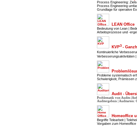
Process Engineering: Ziel
Process Engineering umfas
Grundlage für operative Ex
LEAN Office
Bedeutung von Lean | Bede
Arbeitsprozesse und -erge
3
KVP
- Ganz
Kontinuierliche Verbesseru
Verbesserungsaktivitäten 
Problemlösu
Probleme systematisch erf
Schwierigkeit, Prämissen
Audit - Übersi
Problematik von Audits |An
Auditergebnis | Auditarten: 
Homeoffice u
Begriffe Telearbeit | Tele
Vorgaben zum Homeoffice |