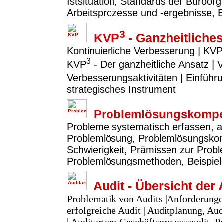
Istsituation, Standards der Büroor
Arbeitsprozesse und -ergebnisse, 
3
KVP
- Ganzheitlich
Kontinuierliche Verbesserung | KVP
3
KVP
- Der ganzheitliche Ansatz |
Verbesserungsaktivitäten | Einfü
strategisches Instrument
Problemlösungskompe
Probleme systematisch erfassen, a
Problemlösung, Problemlösungsko
Schwierigkeit, Prämissen zur Prob
Problemlösungsmethoden, Beispie
Audit - Übersicht der 
Problematik von Audits |Anforderunge
erfolgreiche Audit | Auditplanung, A
| Auditarten: Geschäftsprozessaudit, P