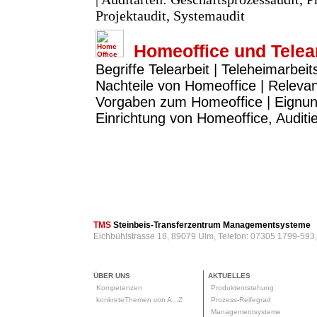
Projektaudit, Systemaudit
Homeoffice und Telea
Begriffe Telearbeit | Teleheimarbeit
Nachteile von Homeoffice | Releva
Vorgaben zum Homeoffice | Eignun
Einrichtung von Homeoffice, Audit
TMS
Steinbeis-Transferzentrum Managementsysteme
Eichbühlstrasse 18, 89079 Ulm, Telefon: 07305 1799-593
ÜBER UNS
AKTUELLES
Kompetenzen
Produktentstehung
konkreteThemen von A...Z
Prozess-Reifegrad
Managementsysteme