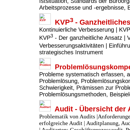
Istsituation, Standards der Büroor
Arbeitsprozesse und -ergebnisse, 
3
KVP
- Ganzheitlich
Kontinuierliche Verbesserung | KVP
3
KVP
- Der ganzheitliche Ansatz |
Verbesserungsaktivitäten | Einfü
strategisches Instrument
Problemlösungskompe
Probleme systematisch erfassen, a
Problemlösung, Problemlösungsko
Schwierigkeit, Prämissen zur Prob
Problemlösungsmethoden, Beispie
Audit - Übersicht der 
Problematik von Audits |Anforderunge
erfolgreiche Audit | Auditplanung, A
| Auditarten: Geschäftsprozessaudit, P