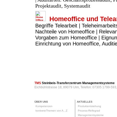
Projektaudit, Systemaudit
Homeoffice und Telea
Begriffe Telearbeit | Teleheimarbeit
Nachteile von Homeoffice | Releva
Vorgaben zum Homeoffice | Eignun
Einrichtung von Homeoffice, Audit
TMS
Steinbeis-Transferzentrum Managementsysteme
Eichbühlstrasse 18, 89079 Ulm, Telefon: 07305 1799-593
ÜBER UNS
AKTUELLES
Kompetenzen
Produktentstehung
konkreteThemen von A...Z
Prozess-Reifegrad
Managementsysteme