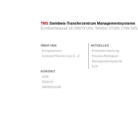
TMS
Steinbeis-Transferzentrum Managementsysteme
Eichbühlstrasse 18, 89079 Ulm, Telefon: 07305 1799-593
ÜBER UNS
AKTUELLES
Kompetenzen
Produktentstehung
konkreteThemen von A...Z
Prozess-Reifegrad
Managementsysteme
KVP
KONTAKT
AGB
DSGVO
IMPRESSUM