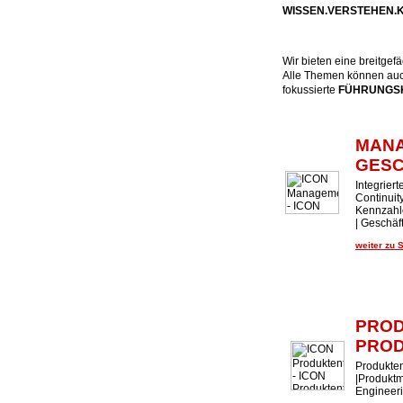
WISSEN.VERSTEHEN
Wir bieten eine breitge
Alle Themen können auch
fokussierte
FÜHRUNGSK
MAN
GES
Integrier
Continui
Kennzahl
| Geschäf
weiter zu 
PROD
PROD
Produkten
|Produktm
Engineer