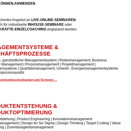
.KÖNNEN.ANWENDEN
fächertes Angebot an
LIVE-ONLINE-SEMINARE
N
.
 für individuelle
INHOUSE-SEMINARE
oder
RÄFTE-EINZELCOACHING
angepasst werden.
AGEMENTSYSTEME &
CHÄFTSPROZESSE
te, ganzheitliche Managementsystem | Risikomanagement, Business
ty Management | Prozessmanagement | Projektmanagement |
ensysteme | Qualitätsmanagement, Umwelt-, Energiemanagementsysteme
tsprozessaudits
Seminarbeschreibungen und Terminen ...
UKTENTSTEHUNG &
UKTOPTIMIERUNG
tstehung | Product Engineering | Innovationsmanagement
anagement | Design for Six Sigma | Design Thinking | Target Costing | Value
ing | Zuverlässigkeitsmanagement