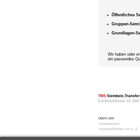
Öffentliches 
Gruppen-Semi
Grundlagen-S
Wir haben oder entwi
ein passendes Qual
TMS
Steinbeis-Transf
Eichbühlstrasse 18, 890
ÜBER UNS
Kompetenzen
konkreteThemen von A...Z