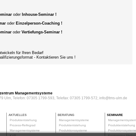
Seminar
oder
Inhouse-Seminar !
nar
oder
Einzelperson-Coaching
!
eminar
oder
Vertiefungs-Seminar !
ckeln für Ihren Bedarf
ifizierungsformat
- Kontaktieren Sie uns !
erzentrum Managementsysteme
79 Ulm, Telefon: 07305 1799-593, Telefax: 07305 1799-572, info@tms-ulm.de
AKTUELLES
BERATUNG
SEMINARE
Produktentstehung
Managementsysteme
Managementsyste
Prozess-Reifegrad
Produktentstehung
Produktentstehun
Managementsysteme
Produktionssysteme
Produktionssyste
KVP
Engineering-Meth