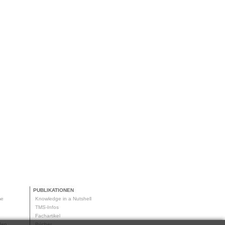
PUBLIKATIONEN
me
Knowledge in a Nutshell
g
TMS-Infos
me
Fachartikel
oden
Bücher