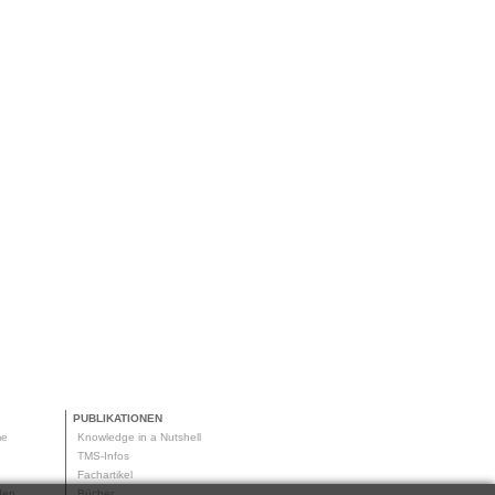
PUBLIKATIONEN
me
Knowledge in a Nutshell
g
TMS-Infos
me
Fachartikel
oden
Bücher