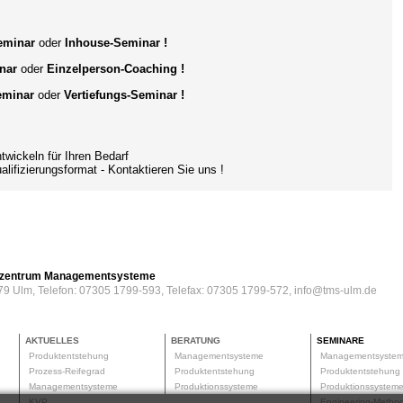
Seminar
oder
Inhouse-Seminar !
nar
oder
Einzelperson-Coaching
!
eminar
oder
Vertiefungs-Seminar !
ckeln für Ihren Bedarf
ifizierungsformat
- Kontaktieren Sie uns !
erzentrum Managementsysteme
79 Ulm, Telefon: 07305 1799-593, Telefax: 07305 1799-572, info@tms-ulm.de
AKTUELLES
BERATUNG
SEMINARE
Produktentstehung
Managementsysteme
Managementsyste
Prozess-Reifegrad
Produktentstehung
Produktentstehun
Managementsysteme
Produktionssysteme
Produktionssyste
KVP
Engineering-Meth