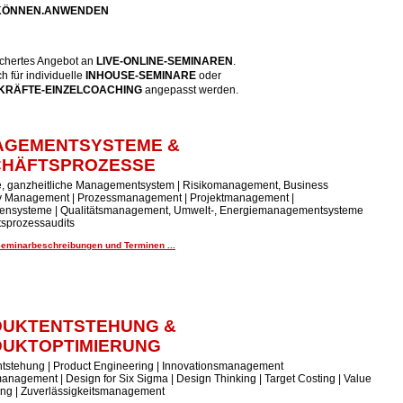
.KÖNNEN.ANWENDEN
fächertes Angebot an
LIVE-ONLINE-SEMINARE
N
.
 für individuelle
INHOUSE-SEMINARE
oder
RÄFTE-EINZELCOACHING
angepasst werden.
AGEMENTSYSTEME &
CHÄFTSPROZESSE
te, ganzheitliche Managementsystem | Risikomanagement, Business
ty Management | Prozessmanagement | Projektmanagement |
ensysteme | Qualitätsmanagement, Umwelt-, Energiemanagementsysteme
tsprozessaudits
Seminarbeschreibungen und Terminen ...
UKTENTSTEHUNG &
UKTOPTIMIERUNG
tstehung | Product Engineering | Innovationsmanagement
anagement | Design for Six Sigma | Design Thinking | Target Costing | Value
ing | Zuverlässigkeitsmanagement