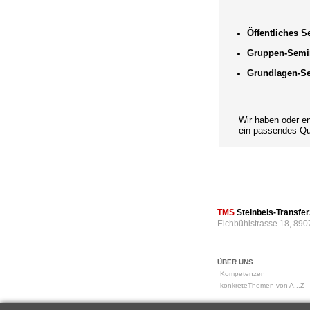
Öffentliches 
Gruppen-Semi
Grundlagen-S
Wir haben oder entwi
ein passendes Qual
TMS
Steinbeis-Transf
Eichbühlstrasse 18, 890
ÜBER UNS
Kompetenzen
konkreteThemen von A...Z