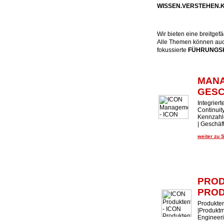
WISSEN.VERSTEHEN
Wir bieten eine breitge
Alle Themen können auch
fokussierte
FÜHRUNGSK
MAN
GES
Integrier
Continui
Kennzahl
| Geschäf
weiter zu 
PROD
PROD
Produkten
|Produktm
Engineer