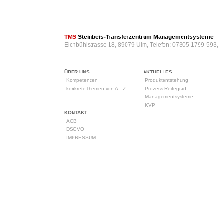
TMS
Steinbeis-Transferzentrum Managementsysteme
Eichbühlstrasse 18, 89079 Ulm, Telefon: 07305 1799-593
ÜBER UNS
AKTUELLES
Kompetenzen
Produktentstehung
konkreteThemen von A...Z
Prozess-Reifegrad
Managementsysteme
KVP
KONTAKT
AGB
DSGVO
IMPRESSUM