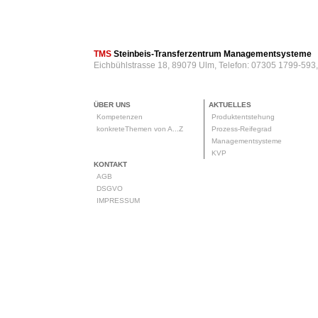
TMS
Steinbeis-Transferzentrum Managementsysteme
Eichbühlstrasse 18, 89079 Ulm, Telefon: 07305 1799-593
ÜBER UNS
AKTUELLES
Kompetenzen
Produktentstehung
konkreteThemen von A...Z
Prozess-Reifegrad
Managementsysteme
KVP
KONTAKT
AGB
DSGVO
IMPRESSUM