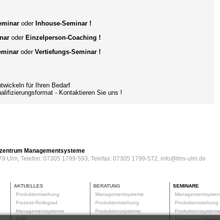
Seminar
oder
Inhouse-Seminar !
nar
oder
Einzelperson-Coaching
!
eminar
oder
Vertiefungs-Seminar !
ckeln für Ihren Bedarf
ifizierungsformat
- Kontaktieren Sie uns !
erzentrum Managementsysteme
79 Ulm, Telefon: 07305 1799-593, Telefax: 07305 1799-572, info@tms-ulm.de
AKTUELLES
BERATUNG
SEMINARE
Produktentstehung
Managementsysteme
Managementsyste
Prozess-Reifegrad
Produktentstehung
Produktentstehun
Managementsysteme
Produktionssysteme
Produktionssyste
KVP
Engineering-Meth