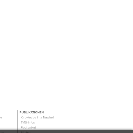
PUBLIKATIONEN
me
Knowledge in a Nutshell
g
TMS-Infos
me
Fachartikel
oden
Bücher