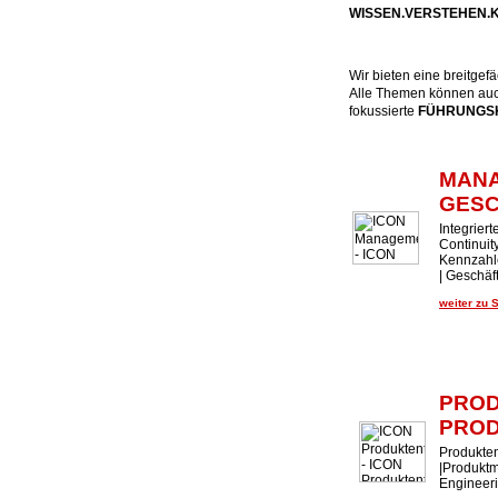
WISSEN.VERSTEHEN
Wir bieten eine breitge
Alle Themen können auch
fokussierte
FÜHRUNGSK
MAN
GES
Integrier
Continui
Kennzahl
| Geschäf
weiter zu 
PROD
PROD
Produkten
|Produktm
Engineer