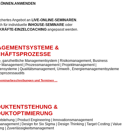
.KÖNNEN.ANWENDEN
fächertes Angebot an
LIVE-ONLINE-SEMINARE
N
.
 für individuelle
INHOUSE-SEMINARE
oder
RÄFTE-EINZELCOACHING
angepasst werden.
AGEMENTSYSTEME &
CHÄFTSPROZESSE
te, ganzheitliche Managementsystem | Risikomanagement, Business
ty Management | Prozessmanagement | Projektmanagement |
ensysteme | Qualitätsmanagement, Umwelt-, Energiemanagementsysteme
tsprozessaudits
Seminarbeschreibungen und Terminen ...
UKTENTSTEHUNG &
UKTOPTIMIERUNG
tstehung | Product Engineering | Innovationsmanagement
anagement | Design for Six Sigma | Design Thinking | Target Costing | Value
ing | Zuverlässigkeitsmanagement