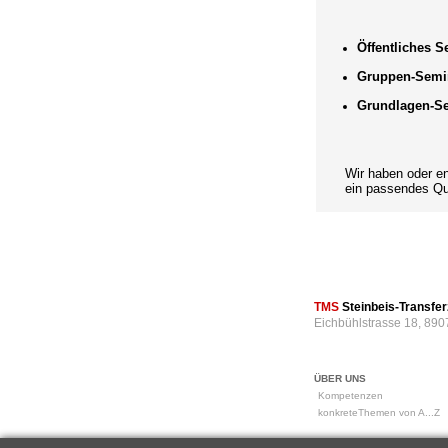
Öffentliches 
Gruppen-Semi
Grundlagen-S
Wir haben oder entwi
ein passendes Qual
TMS
Steinbeis-Transf
Eichbühlstrasse 18, 890
ÜBER UNS
Kompetenzen
konkreteThemen von A...Z