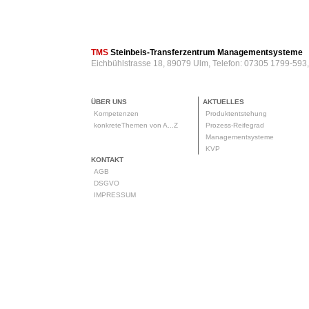
TMS
Steinbeis-Transferzentrum Managementsysteme
Eichbühlstrasse 18, 89079 Ulm, Telefon: 07305 1799-593
ÜBER UNS
AKTUELLES
Kompetenzen
Produktentstehung
konkreteThemen von A...Z
Prozess-Reifegrad
Managementsysteme
KVP
KONTAKT
AGB
DSGVO
IMPRESSUM