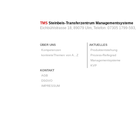
TMS
Steinbeis-Transferzentrum Managementsysteme
Eichbühlstrasse 18, 89079 Ulm, Telefon: 07305 1799-593
ÜBER UNS
AKTUELLES
Kompetenzen
Produktentstehung
konkreteThemen von A...Z
Prozess-Reifegrad
Managementsysteme
KVP
KONTAKT
AGB
DSGVO
IMPRESSUM