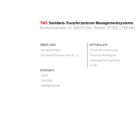
TMS
Steinbeis-Transferzentrum Managementsysteme
Eichbühlstrasse 18, 89079 Ulm, Telefon: 07305 1799-593
ÜBER UNS
AKTUELLES
Kompetenzen
Produktentstehung
konkreteThemen von A...Z
Prozess-Reifegrad
Managementsysteme
KVP
KONTAKT
AGB
DSGVO
IMPRESSUM