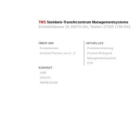
TMS
Steinbeis-Transferzentrum Managementsysteme
Eichbühlstrasse 18, 89079 Ulm, Telefon: 07305 1799-593
ÜBER UNS
AKTUELLES
Kompetenzen
Produktentstehung
konkreteThemen von A...Z
Prozess-Reifegrad
Managementsysteme
KVP
KONTAKT
AGB
DSGVO
IMPRESSUM