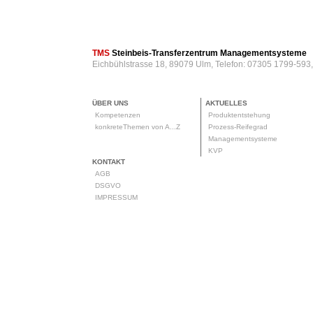
TMS
Steinbeis-Transferzentrum Managementsysteme
Eichbühlstrasse 18, 89079 Ulm, Telefon: 07305 1799-593
ÜBER UNS
AKTUELLES
Kompetenzen
Produktentstehung
konkreteThemen von A...Z
Prozess-Reifegrad
Managementsysteme
KVP
KONTAKT
AGB
DSGVO
IMPRESSUM