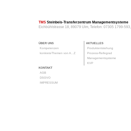
TMS
Steinbeis-Transferzentrum Managementsysteme
Eichbühlstrasse 18, 89079 Ulm, Telefon: 07305 1799-593
ÜBER UNS
AKTUELLES
Kompetenzen
Produktentstehung
konkreteThemen von A...Z
Prozess-Reifegrad
Managementsysteme
KVP
KONTAKT
AGB
DSGVO
IMPRESSUM