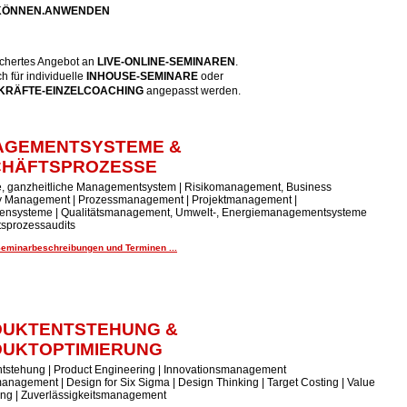
.KÖNNEN.ANWENDEN
fächertes Angebot an
LIVE-ONLINE-SEMINARE
N
.
 für individuelle
INHOUSE-SEMINARE
oder
RÄFTE-EINZELCOACHING
angepasst werden.
AGEMENTSYSTEME &
CHÄFTSPROZESSE
te, ganzheitliche Managementsystem | Risikomanagement, Business
ty Management | Prozessmanagement | Projektmanagement |
ensysteme | Qualitätsmanagement, Umwelt-, Energiemanagementsysteme
tsprozessaudits
Seminarbeschreibungen und Terminen ...
UKTENTSTEHUNG &
UKTOPTIMIERUNG
tstehung | Product Engineering | Innovationsmanagement
anagement | Design for Six Sigma | Design Thinking | Target Costing | Value
ing | Zuverlässigkeitsmanagement