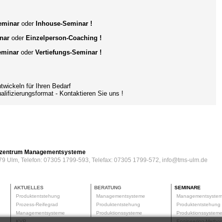
Seminar
oder
Inhouse-Seminar !
nar
oder
Einzelperson-Coaching
!
eminar
oder
Vertiefungs-Seminar !
ckeln für Ihren Bedarf
ifizierungsformat
- Kontaktieren Sie uns !
erzentrum Managementsysteme
79 Ulm, Telefon: 07305 1799-593, Telefax: 07305 1799-572, info@tms-ulm.de
AKTUELLES
BERATUNG
SEMINARE
Produktentstehung
Managementsysteme
Managementsyste
Prozess-Reifegrad
Produktentstehung
Produktentstehun
Managementsysteme
Produktionssysteme
Produktionssyste
KVP
Engineering-Meth