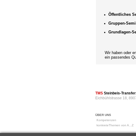
Öffentliches 
Gruppen-Semi
Grundlagen-S
Wir haben oder entwi
ein passendes Qual
TMS
Steinbeis-Transf
Eichbühlstrasse 18, 890
ÜBER UNS
Kompetenzen
konkreteThemen von A...Z