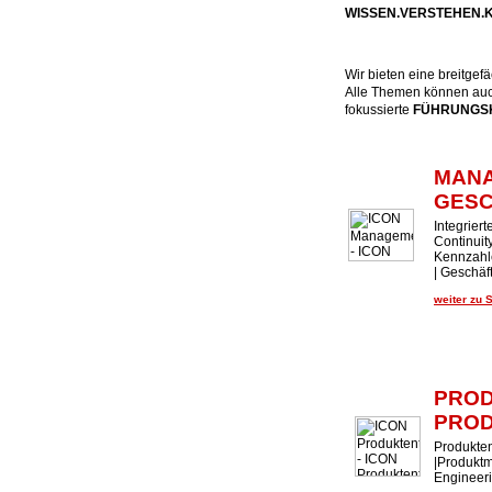
WISSEN.VERSTEHEN
Wir bieten eine breitge
Alle Themen können auch
fokussierte
FÜHRUNGSK
MAN
GES
Integrier
Continui
Kennzahl
| Geschäf
weiter zu 
PROD
PROD
Produkten
|Produktm
Engineer