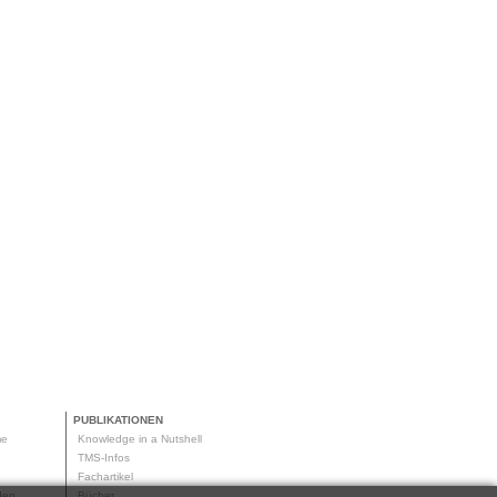
PUBLIKATIONEN
me
Knowledge in a Nutshell
g
TMS-Infos
me
Fachartikel
oden
Bücher