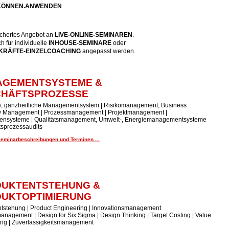
.KÖNNEN.ANWENDEN
fächertes Angebot an
LIVE-ONLINE-SEMINARE
N
.
 für individuelle
INHOUSE-SEMINARE
oder
RÄFTE-EINZELCOACHING
angepasst werden.
AGEMENTSYSTEME &
CHÄFTSPROZESSE
te, ganzheitliche Managementsystem | Risikomanagement, Business
ty Management | Prozessmanagement | Projektmanagement |
ensysteme | Qualitätsmanagement, Umwelt-, Energiemanagementsysteme
tsprozessaudits
Seminarbeschreibungen und Terminen ...
UKTENTSTEHUNG &
UKTOPTIMIERUNG
tstehung | Product Engineering | Innovationsmanagement
anagement | Design for Six Sigma | Design Thinking | Target Costing | Value
ing | Zuverlässigkeitsmanagement