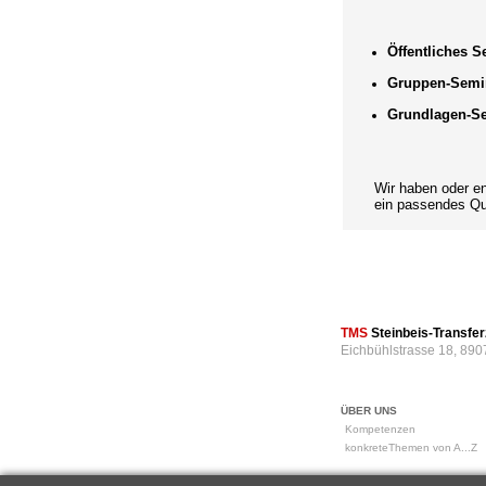
Öffentliches 
Gruppen-Semi
Grundlagen-S
Wir haben oder entwi
ein passendes Qual
TMS
Steinbeis-Transf
Eichbühlstrasse 18, 890
ÜBER UNS
Kompetenzen
konkreteThemen von A...Z