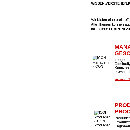
WISSEN.VERSTEHEN
Wir bieten eine breitge
Alle Themen können auch
fokussierte
FÜHRUNGSK
MAN
GES
Integrier
Continui
Kennzahl
| Geschäf
weiter zu 
PROD
PROD
Produkten
|Produktm
Engineer