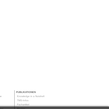
PUBLIKATIONEN
me
Knowledge in a Nutshell
g
TMS-Infos
me
Fachartikel
oden
Bücher