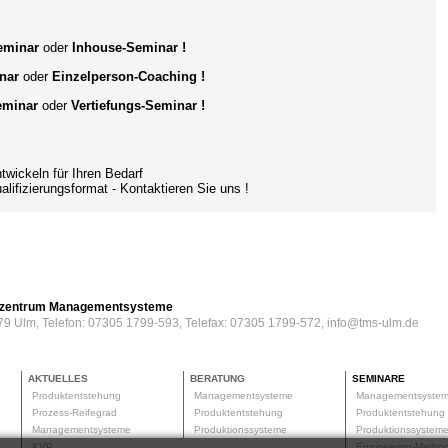
Seminar
oder
Inhouse-Seminar !
nar
oder
Einzelperson-Coaching
!
eminar
oder
Vertiefungs-Seminar !
ckeln für Ihren Bedarf
ifizierungsformat
- Kontaktieren Sie uns !
erzentrum Managementsysteme
79 Ulm, Telefon: 07305 1799-593, Telefax: 07305 1799-572, info@tms-ulm.de
AKTUELLES
BERATUNG
SEMINARE
Produktentstehung
Managementsysteme
Managementsyste
Prozess-Reifegrad
Produktentstehung
Produktentstehun
Managementsysteme
Produktionssysteme
Produktionssyste
KVP
Engineering-Meth