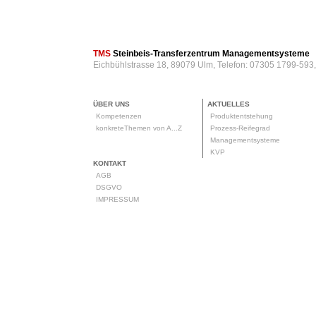
TMS
Steinbeis-Transferzentrum Managementsysteme
Eichbühlstrasse 18, 89079 Ulm, Telefon: 07305 1799-593
ÜBER UNS
AKTUELLES
Kompetenzen
Produktentstehung
konkreteThemen von A...Z
Prozess-Reifegrad
Managementsysteme
KVP
KONTAKT
AGB
DSGVO
IMPRESSUM