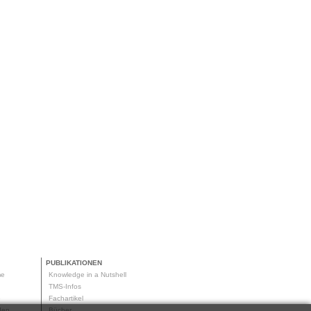
PUBLIKATIONEN
me
Knowledge in a Nutshell
g
TMS-Infos
me
Fachartikel
oden
Bücher