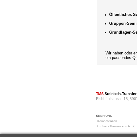
Öffentliches 
Gruppen-Semi
Grundlagen-S
Wir haben oder entwi
ein passendes Qual
TMS
Steinbeis-Transf
Eichbühlstrasse 18, 890
ÜBER UNS
Kompetenzen
konkreteThemen von A...Z