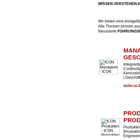
WISSEN.VERSTEHEN
Wir bieten eine breitge
Alle Themen können auch
fokussierte
FÜHRUNGSK
MAN
GES
Integrier
Continui
Kennzahl
| Geschäf
weiter zu 
PROD
PROD
Produkten
|Produktm
Engineer