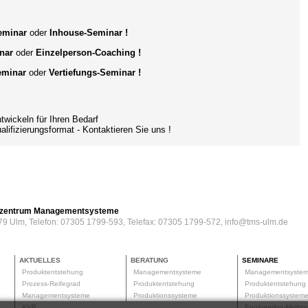
Seminar
oder
Inhouse-Seminar !
nar
oder
Einzelperson-Coaching
!
eminar
oder
Vertiefungs-Seminar !
ckeln für Ihren Bedarf
ifizierungsformat
- Kontaktieren Sie uns !
erzentrum Managementsysteme
79 Ulm, Telefon: 07305 1799-593, Telefax: 07305 1799-572, info@tms-ulm.de
AKTUELLES
BERATUNG
SEMINARE
Produktentstehung
Managementsysteme
Managementsyste
Prozess-Reifegrad
Produktentstehung
Produktentstehun
Managementsysteme
Produktionssysteme
Produktionssyste
KVP
Engineering-Meth