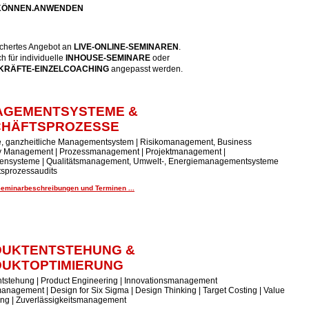
.KÖNNEN.ANWENDEN
fächertes Angebot an
LIVE-ONLINE-SEMINARE
N
.
 für individuelle
INHOUSE-SEMINARE
oder
RÄFTE-EINZELCOACHING
angepasst werden.
AGEMENTSYSTEME &
CHÄFTSPROZESSE
te, ganzheitliche Managementsystem | Risikomanagement, Business
ty Management | Prozessmanagement | Projektmanagement |
ensysteme | Qualitätsmanagement, Umwelt-, Energiemanagementsysteme
tsprozessaudits
Seminarbeschreibungen und Terminen ...
UKTENTSTEHUNG &
UKTOPTIMIERUNG
tstehung | Product Engineering | Innovationsmanagement
anagement | Design for Six Sigma | Design Thinking | Target Costing | Value
ing | Zuverlässigkeitsmanagement