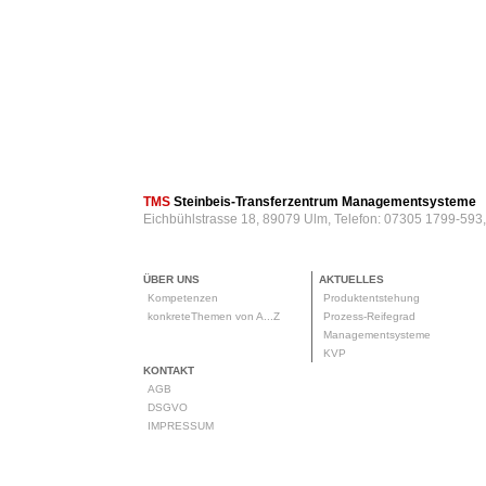
TMS
Steinbeis-Transferzentrum Managementsysteme
Eichbühlstrasse 18, 89079 Ulm, Telefon: 07305 1799-593
ÜBER UNS
AKTUELLES
Kompetenzen
Produktentstehung
konkreteThemen von A...Z
Prozess-Reifegrad
Managementsysteme
KVP
KONTAKT
AGB
DSGVO
IMPRESSUM