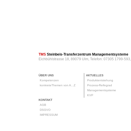
TMS
Steinbeis-Transferzentrum Managementsysteme
Eichbühlstrasse 18, 89079 Ulm, Telefon: 07305 1799-593
ÜBER UNS
AKTUELLES
Kompetenzen
Produktentstehung
konkreteThemen von A...Z
Prozess-Reifegrad
Managementsysteme
KVP
KONTAKT
AGB
DSGVO
IMPRESSUM