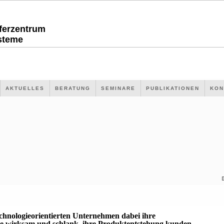
sferzentrum
steme
AKTUELLES
BERATUNG
SEMINARE
PUBLIKATIONEN
KON
echnologieorientierten Unternehmen dabei ihre
 wirksam und schlank, ihre Produktentstehung kunden-