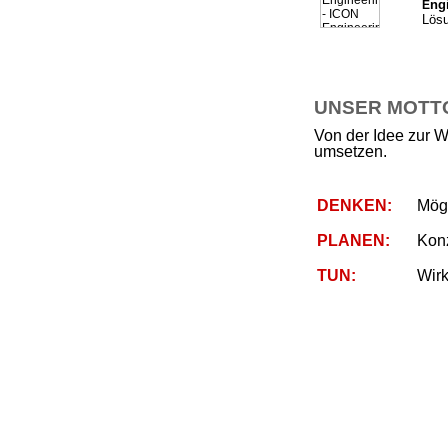
ng
E
Lösu
UNSER MOTTO 
Von der Idee zur W
umsetzen.
DENKEN:
Mögl
PLANEN:
Kon
TUN:
Wirk