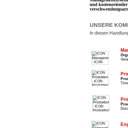
und kostenorientie
verschwendungsarm 
UNSERE KOM
In diesen Handlungs
Ma
Org
Vera
Pro
Prod
Time
Pro
Prod
Durc
Eng