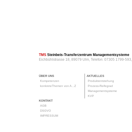
TMS
Steinbeis-Transferzentrum Managementsysteme
Eichbühlstrasse 18, 89079 Ulm, Telefon: 07305 1799-593
ÜBER UNS
AKTUELLES
Kompetenzen
Produktentstehung
konkreteThemen von A...Z
Prozess-Reifegrad
Managementsysteme
KVP
KONTAKT
AGB
DSGVO
IMPRESSUM