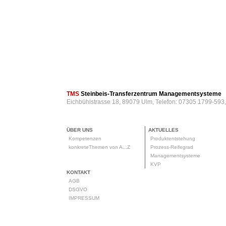
TMS
Steinbeis-Transferzentrum Managementsysteme
Eichbühlstrasse 18, 89079 Ulm, Telefon: 07305 1799-593
ÜBER UNS
AKTUELLES
Kompetenzen
Produktentstehung
konkreteThemen von A...Z
Prozess-Reifegrad
Managementsysteme
KVP
KONTAKT
AGB
DSGVO
IMPRESSUM