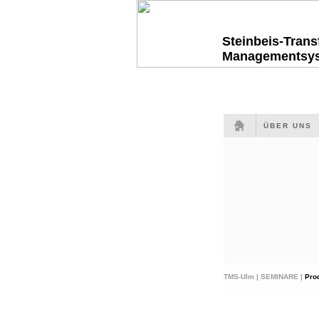
Steinbeis-Tran
Managementsy
ÜBER UNS
TMS-Ulm |
SEMINARE |
Pro