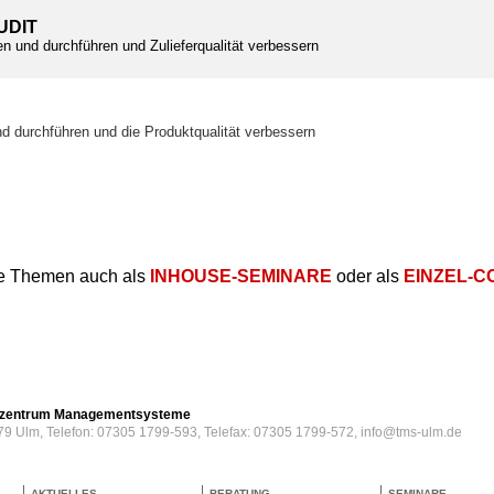
UDIT
en und durchführen und Zulieferqualität verbessern
T
nd durchführen und die Produktqualität verbessern
e Themen auch als
INHOUSE-SEMINARE
oder als
EINZEL-C
erzentrum Managementsysteme
79 Ulm, Telefon: 07305 1799-593, Telefax: 07305 1799-572, info@tms-ulm.de
AKTUELLES
BERATUNG
SEMINARE