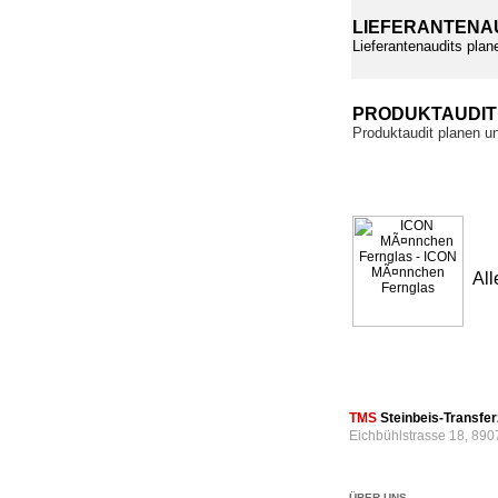
LIEFERANTENA
Lieferantenaudits plan
PRODUKTAUDI
Produktaudit planen u
All
TMS
Steinbeis-Transf
Eichbühlstrasse 18, 890
ÜBER UNS