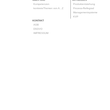
Kompetenzen
Produktentstehung
konkreteThemen von A...Z
Prozess-Reifegrad
Managementsysteme
KVP
KONTAKT
AGB
DSGVO
IMPRESSUM