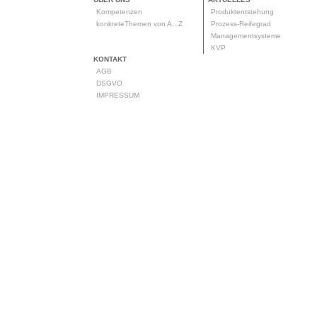
Kompetenzen
Produktentstehung
konkreteThemen von A...Z
Prozess-Reifegrad
Managementsysteme
KVP
KONTAKT
AGB
DSGVO
IMPRESSUM