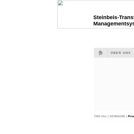
Steinbeis-Tran
Managementsy
ÜBER UNS
TMS-Ulm |
SEMINARE |
Pro