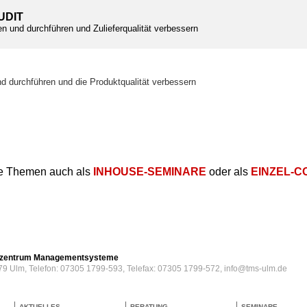
UDIT
en und durchführen und Zulieferqualität verbessern
T
nd durchführen und die Produktqualität verbessern
e Themen auch als
INHOUSE-SEMINARE
oder als
EINZEL-C
erzentrum Managementsysteme
79 Ulm, Telefon: 07305 1799-593, Telefax: 07305 1799-572, info@tms-ulm.de
AKTUELLES
BERATUNG
SEMINARE