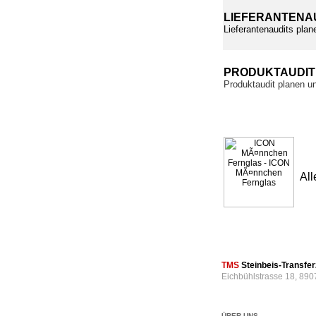
LIEFERANTENA
Lieferantenaudits plan
PRODUKTAUDI
Produktaudit planen u
All
TMS
Steinbeis-Transf
Eichbühlstrasse 18, 890
ÜBER UNS